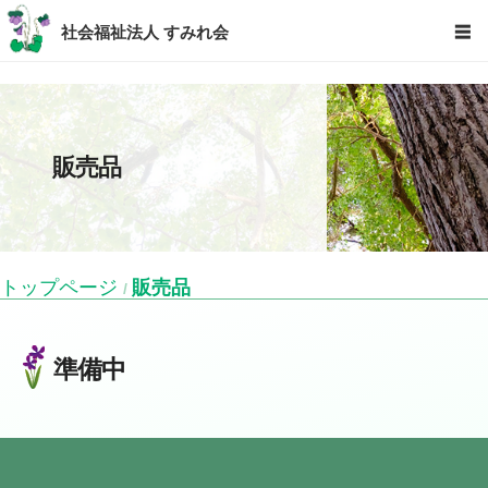
社会福祉法人 すみれ会
☰
販売品
トップページ
販売品
準備中