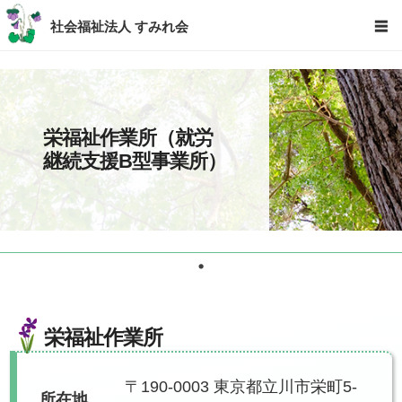
社会福祉法人 すみれ会
☰
栄福祉作業所（就労
継続支援B型事業所）
栄福祉作業所
〒190-0003 東京都立川市栄町5-
所在地