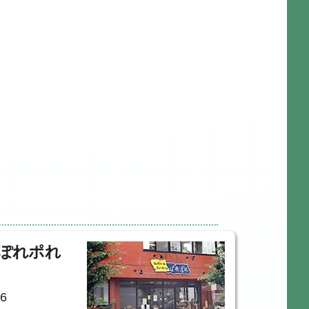
 ぽれポれ
6